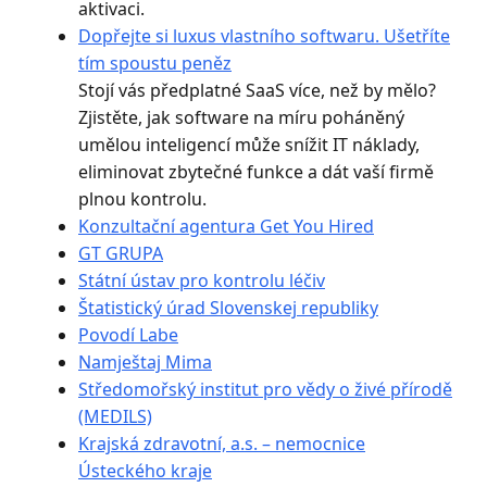
aktivaci.
Dopřejte si luxus vlastního softwaru. Ušetříte
tím spoustu peněz
Stojí vás předplatné SaaS více, než by mělo?
Zjistěte, jak software na míru poháněný
umělou inteligencí může snížit IT náklady,
eliminovat zbytečné funkce a dát vaší firmě
plnou kontrolu.
Konzultační agentura Get You Hired
GT GRUPA
Státní ústav pro kontrolu léčiv
Štatistický úrad Slovenskej republiky
Povodí Labe
Namještaj Mima
Středomořský institut pro vědy o živé přírodě
(MEDILS)
Krajská zdravotní, a.s. – nemocnice
Ústeckého kraje