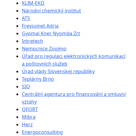
KLIM-EKO
Národní chemický institut
ATS
Freyssinet Adria
Gyomai Kner Nyomda Zrt
Intretech
Nemocnice Znojmo
Úřad pro regulaci elektronických komunikací
a poštovních služeb
Úrad vlády Slovenskej republiky
Teplárny Brno
SIQ
Centrální agentura pro financování a smluvní
vztahy
QFORT
Mibra
Herz
Energoconsulting