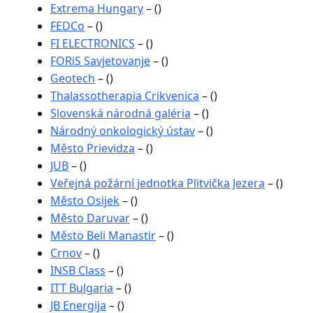
Extrema Hungary
– ()
FEDCo
– ()
FI ELECTRONICS
– ()
FORiS Savjetovanje
– ()
Geotech
– ()
Thalassotherapia Crikvenica
– ()
Slovenská národná galéria
– ()
Národný onkologický ústav
– ()
Město Prievidza
– ()
JUB
– ()
Veřejná požární jednotka Plitvička Jezera
– ()
Město Osijek
– ()
Město Daruvar
– ()
Město Beli Manastir
– ()
Crnov
– ()
INSB Class
– ()
ITT Bulgaria
– ()
JB Energija
– ()