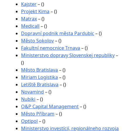
Kajster
– ()
Projekt Kima
– ()
Matrax
– ()
Medicall
– ()
Dopravní podnik města Pardubic
– ()
Město Sokolov
– ()
Fakultní nemocnice Trnava
– ()
Ministerstvo dopravy Slovenskej republiky
–
()
Město Bratislava
– ()
Miriam Logistika
– ()
Letiště Bratislava
– ()
Novamind
– ()
Nubiki
– ()
O&P Capital Management
– ()
Město Příbram
– ()
Optipol
– ()
Ministerstvo investícií, regionálneho rozvoja