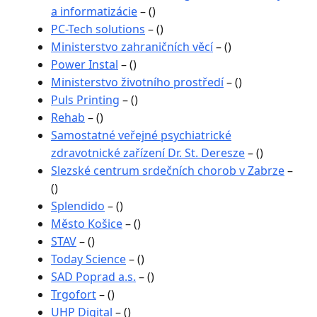
a informatizácie
– ()
PC-Tech solutions
– ()
Ministerstvo zahraničních věcí
– ()
Power Instal
– ()
Ministerstvo životního prostředí
– ()
Puls Printing
– ()
Rehab
– ()
Samostatné veřejné psychiatrické
zdravotnické zařízení Dr. St. Deresze
– ()
Slezské centrum srdečních chorob v Zabrze
–
()
Splendido
– ()
Město Košice
– ()
STAV
– ()
Today Science
– ()
SAD Poprad a.s.
– ()
Trgofort
– ()
UHP Digital
– ()