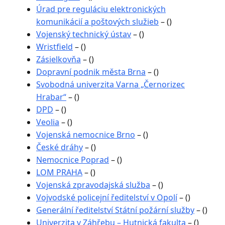
Úrad pre reguláciu elektronických
komunikácií a poštových služieb
– ()
Vojenský technický ústav
– ()
Wristfield
– ()
Zásielkovňa
– ()
Dopravní podnik města Brna
– ()
Svobodná univerzita Varna „Černorizec
Hrabar“
– ()
DPD
– ()
Veolia
– ()
Vojenská nemocnice Brno
– ()
České dráhy
– ()
Nemocnice Poprad
– ()
LOM PRAHA
– ()
Vojenská zpravodajská služba
– ()
Vojvodské policejní ředitelství v Opolí
– ()
Generální ředitelství Státní požární služby
– ()
Univerzita v Záhřebu – Hutnická fakulta
– ()