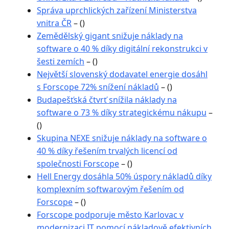
Správa uprchlických zařízení Ministerstva
vnitra ČR
– ()
Zemědělský gigant snižuje náklady na
software o 40 % díky digitální rekonstrukci v
šesti zemích
– ()
Největší slovenský dodavatel energie dosáhl
s Forscope 72% snížení nákladů
– ()
Budapešťská čtvrť snížila náklady na
software o 73 % díky strategickému nákupu
–
()
Skupina NEXE snižuje náklady na software o
40 % díky řešením trvalých licencí od
společnosti Forscope
– ()
Hell Energy dosáhla 50% úspory nákladů díky
komplexním softwarovým řešením od
Forscope
– ()
Forscope podporuje město Karlovac v
modernizaci IT pomocí nákladově efektivních