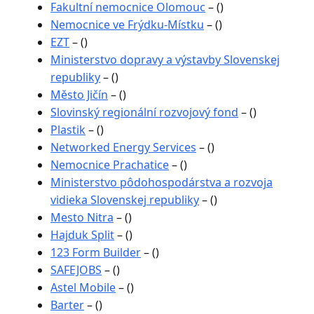
Fakultní nemocnice Olomouc
– ()
Nemocnice ve Frýdku-Místku
– ()
EZT
– ()
Ministerstvo dopravy a výstavby Slovenskej
republiky
– ()
Město Jičín
– ()
Slovinský regionální rozvojový fond
– ()
Plastik
– ()
Networked Energy Services
– ()
Nemocnice Prachatice
– ()
Ministerstvo pôdohospodárstva a rozvoja
vidieka Slovenskej republiky
– ()
Mesto Nitra
– ()
Hajduk Split
– ()
123 Form Builder
– ()
SAFEJOBS
– ()
Astel Mobile
– ()
Barter
– ()