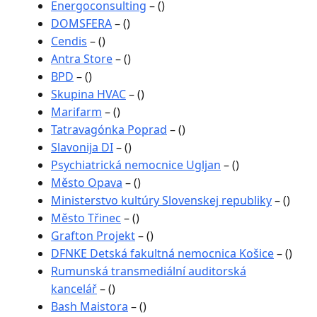
Energoconsulting
– ()
DOMSFERA
– ()
Cendis
– ()
Antra Store
– ()
BPD
– ()
Skupina HVAC
– ()
Marifarm
– ()
Tatravagónka Poprad
– ()
Slavonija DI
– ()
Psychiatrická nemocnice Ugljan
– ()
Město Opava
– ()
Ministerstvo kultúry Slovenskej republiky
– ()
Město Třinec
– ()
Grafton Projekt
– ()
DFNKE Detská fakultná nemocnica Košice
– ()
Rumunská transmediální auditorská
kancelář
– ()
Bash Maistora
– ()