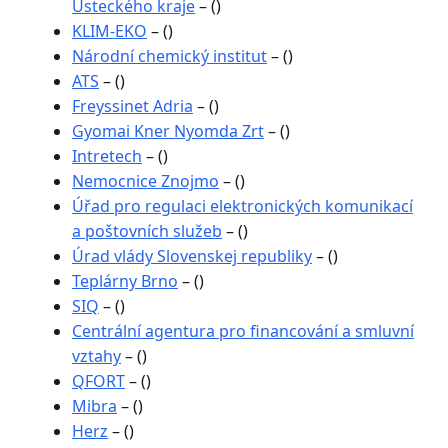
Ústeckého kraje
– ()
KLIM-EKO
– ()
Národní chemický institut
– ()
ATS
– ()
Freyssinet Adria
– ()
Gyomai Kner Nyomda Zrt
– ()
Intretech
– ()
Nemocnice Znojmo
– ()
Úřad pro regulaci elektronických komunikací
a poštovních služeb
– ()
Úrad vlády Slovenskej republiky
– ()
Teplárny Brno
– ()
SIQ
– ()
Centrální agentura pro financování a smluvní
vztahy
– ()
QFORT
– ()
Mibra
– ()
Herz
– ()