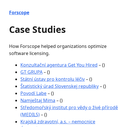
Forscope
Case Studies
How Forscope helped organizations optimize
software licensing.
Konzultační agentura Get You Hired
– ()
GT GRUPA
– ()
Státní ústav pro kontrolu léčiv
– ()
Štatistický úrad Slovenskej republiky
– ()
Povodí Labe
– ()
Namještaj Mima
– ()
Středomořský institut pro vědy o živé přírodě
(MEDILS)
– ()
Krajská zdravotní, a.s. – nemocnice